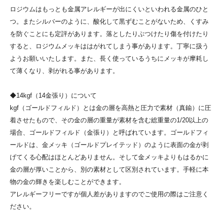
ロジウムはもっとも金属アレルギーが出にくいといわれる金属のひと
つ。またシルバーのように、酸化して黒ずむことがないため、くすみ
を防ぐことにも定評があります。落としたりぶつけたり傷を付けたり
すると、ロジウムメッキははがれてしまう事があります。丁寧に扱う
ようお願いいたします。また、長く使っているうちにメッキが摩耗し
て薄くなり、剥がれる事があります。
◆14kgf（14金張り）について
kgf（ゴールドフィルド）とは金の層を高熱と圧力で素材（真鍮）に圧
着させたもので、その金の層の重量が素材を含む総重量の1/20以上の
場合、ゴールドフィルド（金張り）と呼ばれています。ゴールドフィ
ールドは、金メッキ（ゴールドプレイテッド）のように表面の金が剥
げてくる心配はほとんどありません。そして金メッキよりもはるかに
金の層が厚いことから、別の素材として区別されています。手軽に本
物の金の輝きを楽しむことができます。
アレルギーフリーですが個人差がありますのでご使用の際はご注意く
ださい。