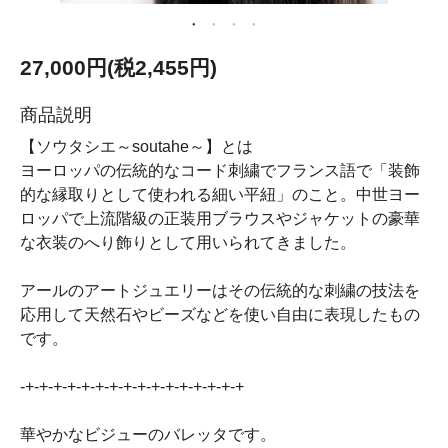
27,000円(税2,455円)
商品説明
【ソウタシエ～soutahe～】とは
ヨーロッパの伝統的なコード刺繍でフランス語で「装飾
的な縁取りとして使われる細い平紐」のこと。中世ヨー
ロッパで上流階級の正装用ブラウスやジャケットの豪華
な衣装のへり飾りとして用いられてきました。
アールのアートジュエリーはその伝統的な刺繍の技法を
応用して天然石やビーズなどを使い自由に表現したもの
です。
-+-+-+-+-+-+-+-+-+-+-+-+-+-+-+-+
華やかなビジューのバレッタです。